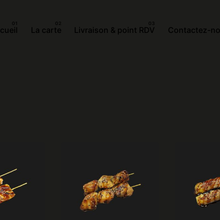
cueil
La carte
Livraison & point RDV
Contactez-n