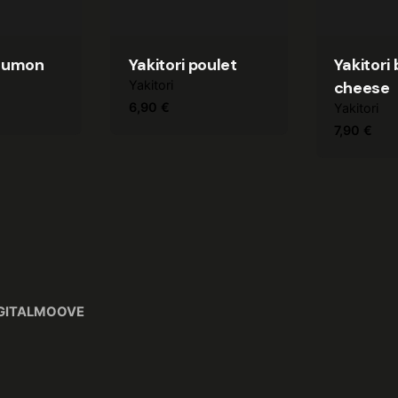
saumon
Yakitori poulet
Yakitori
Yakitori
cheese
6,90
€
Yakitori
7,90
€
GITALMOOVE