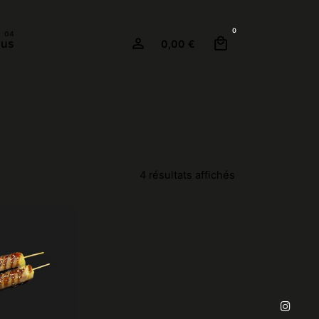
0
ous
0,00
€
4 résultats affichés