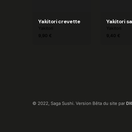
Yakitori crevette
Yakitori 
Yakitori
Yakitori
9,90
€
9,40
€
© 2022, Saga Sushi. Version Bêta du site par
DI