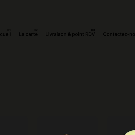
cueil
La carte
Livraison & point RDV
Contactez-n