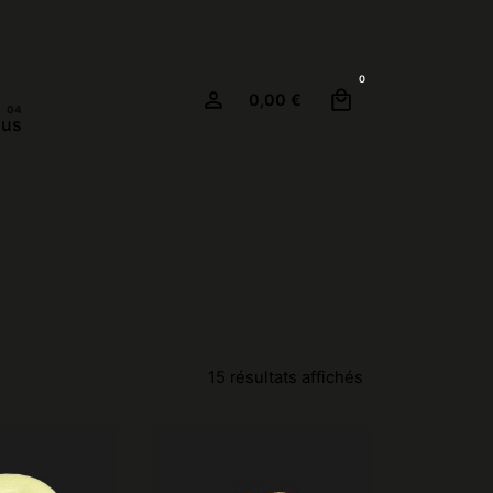
0
0,00
€
ous
15 résultats affichés