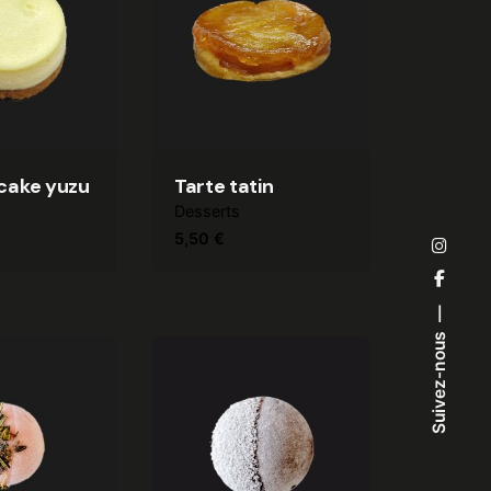
cake yuzu
Tarte tatin
Desserts
5,50
€
Suivez-nous