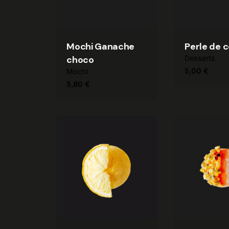
Mochi Ganache
Perle de 
choco
Desserts
5,00
€
Mochi
5,80
€