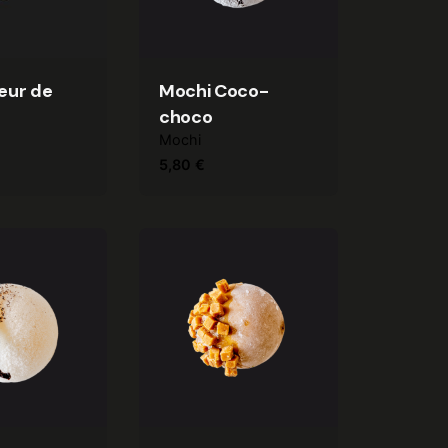
eur de
Mochi Coco-
choco
Mochi
5,80
€