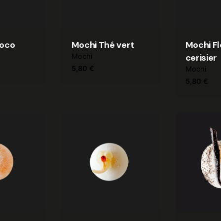
coco
Mochi Thé vert
Mochi Fl
Mochi
cerisier
5,80
€
Mochi
5,80
€