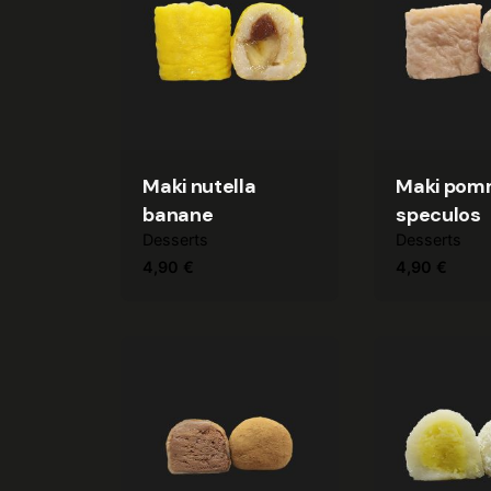
Maki nutella
Maki po
banane
speculos
Desserts
Desserts
4,90
€
4,90
€