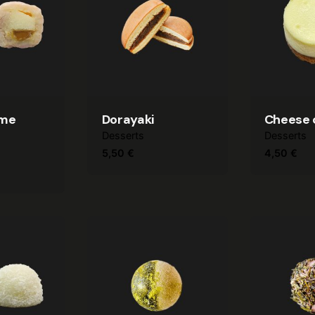
mme
Dorayaki
Cheese 
Desserts
Desserts
5,50
€
4,50
€