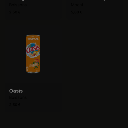
Boissons
Mochi
2,50
€
5,80
€
Oasis
Boissons
2,50
€