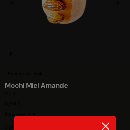
Rupture de stock
Mochi Miel Amande
Mochi
5,80
€
Étiqueter:
midi
2 pièces