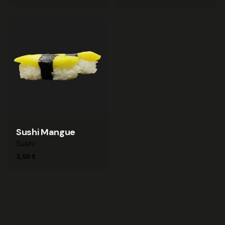
Sushi Mangue
Sushi
3,50
€