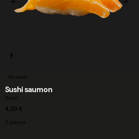
En stock
Sushi saumon
Sushi
4,20
€
2 pièces