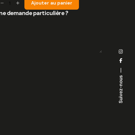
Ajouter au panier
e
ne demande particulière ?
aga
aumon
Suivez-nous