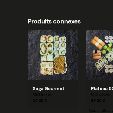
Produits connexes
Saga Gourmet
Plateau 5
Mixt Boxes
Mixt Boxes
24,90
€
55,00
€
Nous utilison