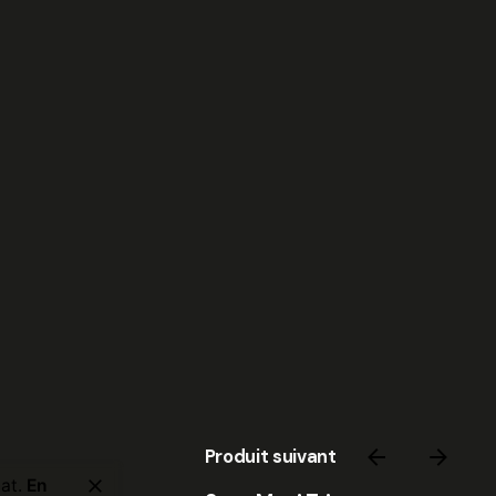
Produit suivant
14,60
€
hat.
En