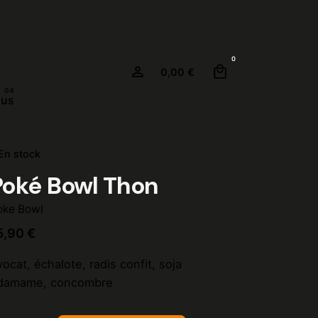
0
0,00
€
ous
En stock
Poké Bowl Thon
oke Bowl
5,90
€
ocat, échalote, radis confit, soja
damame, concombre