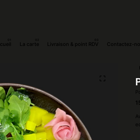
cueil
La carte
Livraison & point RDV
Contactez-n
P
1
Av
e