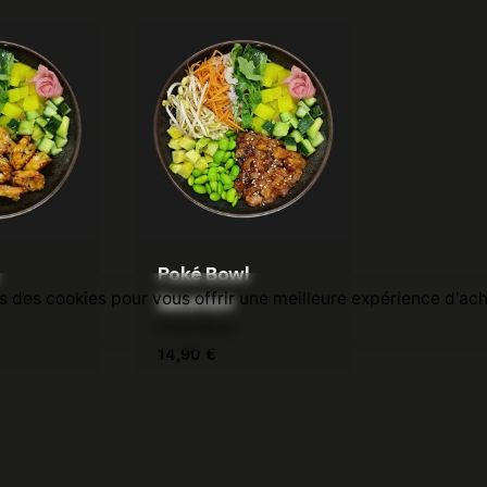
Poké Bowl
s des cookies pour vous offrir une meilleure expérience d'ac
Saumon
Poke Bowl
14,90
€