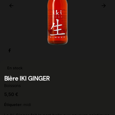
En stock
Bière IKI GINGER
Boissons
5,50
€
Étiqueter:
midi