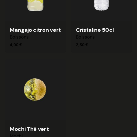
Mangajo citron vert
Cristaline 50cl
Boissons
Boissons
4,90
€
2,50
€
Mochi Thé vert
Mochi