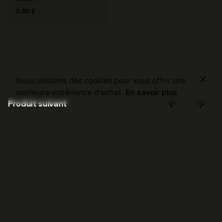
5,80
€
5,50
€
Nous utilisons des cookies pour vous offrir une
Ajouter au panier
Boissons
meilleure expérience d'achat.
En savoir plus
Produit suivant
Orangina
© 2022, Saga Sushi. Version Bêta du site par
DIGITALMOOVE
CGV
|
Mentions légales