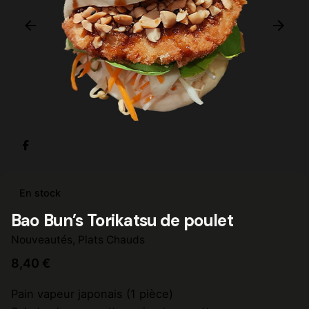
En stock
Bao Bun’s Torikatsu de poulet
Nouveautés
,
Plats Chauds
8,40
€
Pain vapeur japonais (1 pièce)