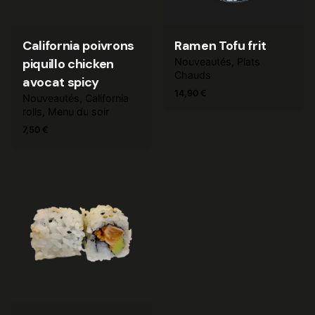
California poivrons
Ramen Tofu frit
piquillo chicken
Nouveautés
Plats
Chauds
avocat spicy
14,90
€
Nouveautés
California
rolls
Menu du soir
7,50
€